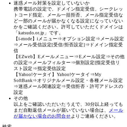
迷惑メール対策を設定していないか
携帯電話の設定で、ドメイン指定受信、シークレッ
トコード指定、メール一括拒否、メール指定受信な
ど一部のメールが届かなくなる設定になっていない
かをご確認ください。許可していただくドメインは
「katsudo.or.jp」です。
【i-mode】iメニュー⇒オプション設定⇒メール設定
⇒メール受信設定[受信/拒否設定]⇒ドメイン指定受
信
【EZweb】Eメールメニュー⇒Eメール設定⇒その他
の設定⇒メールフィルター⇒個別設定[指定受信リ
スト設定⇒指定受信設定
【Yahoo!ケータイ】Yahoo!ケータイ⇒My
SoftBank⇒オリジナルメール設定・各種メール設定
⇒迷惑メール関連設定⇒受信拒否・許可アドレスの
設定
その他
以上をご確認いただいたうえで、30分以上経っても
まだ自動返信メールが届いていない場合は、
メール
が届かない場合のお問合せ
よりご連絡ください。
検索